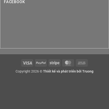
FACEBOOK
Visa
PayPal
Stripe
MasterCard
Cash
On
Copyright 2026 ©
Thiết kế và phát triển bởi
Truong
Delivery