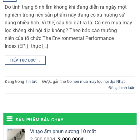
Do tình trạng ô nhiễm không khí đang diễn ra ngày một
nghiêm trọng nên sản phẩm này đang có xu hướng sử
dụng nhiều hơn. Vì thế, câu hỏi đặt ra là: Có nên mua máy
lọc không khí nội địa không? Theo báo cáo thường
niên của tổ chức The Environmental Performance
Index (EPI) thực […]
TIẾP TỤC ĐỌC
→
Đăng trong
Tin tức
|
Được gắn thẻ
Có nên mua máy lọc nội địa Nhật
Để lại bình luận
SẢN PHẨM BÁN CHẠY
Vỉ tạo ẩm phun sương 10 mắt
Giá
Giá
2.500.000
₫
2.000.000
₫