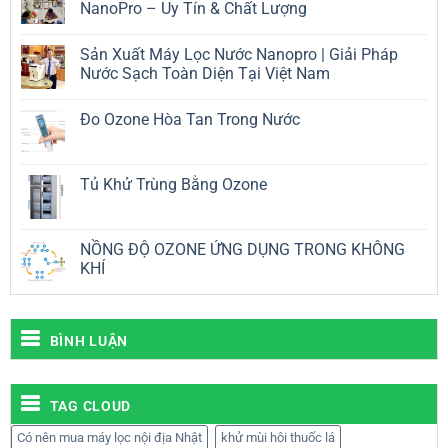
NanoPro – Uy Tín & Chất Lượng
Không
có
Sản Xuất Máy Lọc Nước Nanopro | Giải Pháp
bình
luận
Nước Sạch Toàn Diện Tại Việt Nam
ở
Xưởng
Không
Sản
có
Đo Ozone Hòa Tan Trong Nước
Xuất
bình
Máy
luận
Không
Lọc
ở
có
Nước
Sản
bình
Tại
Xuất
luận
Tủ Khử Trùng Bằng Ozone
TP.HCM
Máy
ở
NanoPro
Lọc
Đo
Không
–
Nước
Ozone
có
Uy
Nanopro
Hòa
bình
Tín
|
Tan
luận
NỒNG ĐỘ OZONE ỨNG DỤNG TRONG KHÔNG
&
Giải
Trong
ở
Chất
Pháp
KHÍ
Nước
Tủ
Lượng
Nước
Khử
Sạch
Không
Trùng
Toàn
có
Bằng
Diện
bình
Ozone
Tại
luận
BÌNH LUẬN
Việt
ở
Nam
NỒNG
ĐỘ
OZONE
ỨNG
TAG CLOUD
DỤNG
TRONG
KHÔNG
Có nên mua máy lọc nội địa Nhật
khử mùi hôi thuốc lá
KHÍ