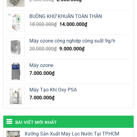
gốc
hiện
là:
tại
BUỒNG KHỬ KHUẨN TOÀN THÂN
2.500.000₫.
là:
Giá
Giá
18.000.000
₫
14.000.000
₫
2.000.000₫.
gốc
hiện
là:
tại
Máy ozone công nghiệp công suất 9g/h
18.000.000₫.
là:
Giá
Giá
20.000.000
₫
9.000.000
₫
14.000.000₫.
gốc
hiện
là:
tại
Máy ozone
20.000.000₫.
là:
7.000.000
₫
9.000.000₫.
Máy Tạo Khí Oxy PSA
7.000.000
₫
BÀI VIẾT MỚI NHẤT
Xưởng Sản Xuất Máy Lọc Nước Tại TP.HCM