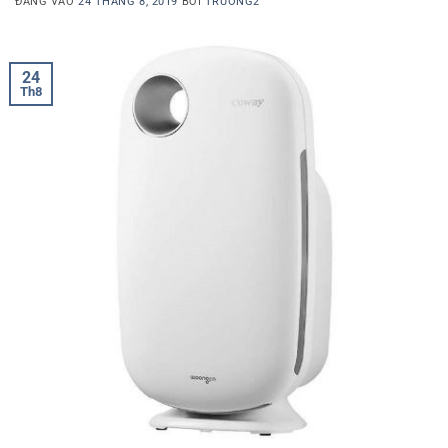
ĐĂNG VÀO
24 THÁNG 8, 2019
BỞI
TRUONG2
24
Th8