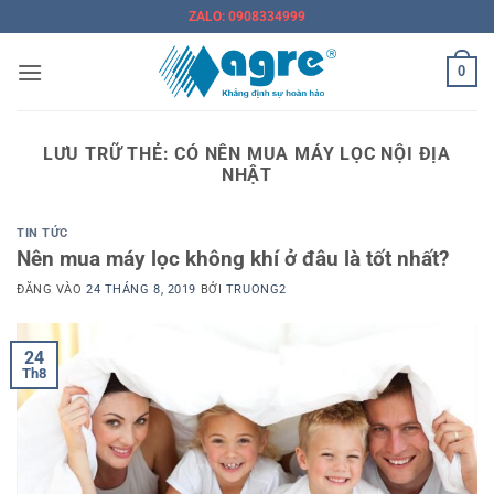
Bỏ
ZALO: 0908334999
qua
nội
0
dung
LƯU TRỮ THẺ:
CÓ NÊN MUA MÁY LỌC NỘI ĐỊA
NHẬT
TIN TỨC
Nên mua máy lọc không khí ở đâu là tốt nhất?
ĐĂNG VÀO
24 THÁNG 8, 2019
BỞI
TRUONG2
24
Th8