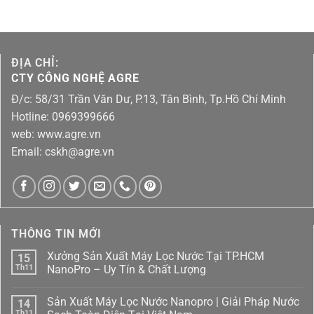
ĐỊA CHỈ:
CTY CÔNG NGHỆ AGRE
Đ/c: 58/31 Trần Văn Dư, P.13, Tân Bình, Tp.Hồ Chí Minh
Hotline: 0969399666
web: www.agre.vn
Email: cskh@agre.vn
THÔNG TIN MỚI
Xưởng Sản Xuất Máy Lọc Nước Tại TP.HCM
15
Th11
NanoPro – Uy Tín & Chất Lượng
Không
có
Sản Xuất Máy Lọc Nước Nanopro | Giải Pháp Nước
14
bình
luận
Th11