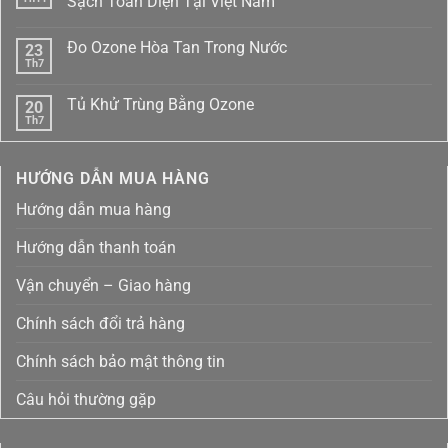
Sạch Toàn Diện Tại Việt Nam
ở
Xưởng
Không
Sản
có
Đo Ozone Hòa Tan Trong Nước
23
Xuất
bình
Máy
luận
Th7
Không
Lọc
ở
có
Nước
Sản
bình
Tại
Xuất
Tủ Khử Trùng Bằng Ozone
20
luận
TP.HCM
Máy
ở
Th7
NanoPro
Lọc
Không
Đo
–
Nước
có
Ozone
Uy
Nanopro
bình
Hòa
Tín
|
luận
Tan
HƯỚNG DẪN MUA HÀNG
ở
&
Giải
Trong
Tủ
Chất
Pháp
Nước
Khử
Lượng
Nước
Hướng dẫn mua hàng
Trùng
Sạch
Bằng
Toàn
Ozone
Diện
Hướng dẫn thanh toán
Tại
Việt
Nam
Vận chuyển – Giao hàng
Chính sách đổi trả hàng
Chính sách bảo mật thông tin
Câu hỏi thường gặp