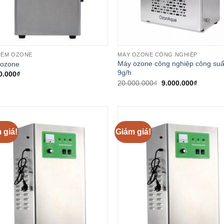
IỂM OZONE
MÁY OZONE CÔNG NGHIỆP
Máy ozone công nghiệp công suấ
ozone
9g/h
0.000
₫
Giá
Giá
20.000.000
₫
9.000.000
₫
gốc
hiện
là:
tại
20.000.000₫.
là:
9.000.00
 giá!
Giảm giá!