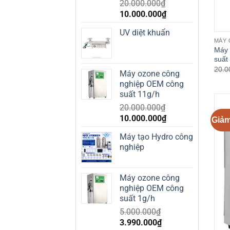
20.000.000
₫
Giá
Giá
10.000.000
₫
gốc
hiện
UV diệt khuẩn
là:
tại
MÁY 
20.000.000₫.
là:
Máy 
10.000.000₫.
suất
20.0
Máy ozone công
nghiệp OEM công
suất 11g/h
20.000.000
₫
Giá
Giá
10.000.000
₫
Giảm
gốc
hiện
Máy tạo Hydro công
là:
tại
nghiệp
20.000.000₫.
là:
10.000.000₫.
Máy ozone công
nghiệp OEM công
suất 1g/h
5.000.000
₫
Giá
Giá
3.990.000
₫