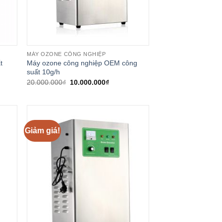
MÁY OZONE CÔNG NGHIỆP
t
Máy ozone công nghiệp OEM công
suất 10g/h
Giá
Giá
20.000.000
₫
10.000.000
₫
gốc
hiện
là:
tại
20.000.000₫.
là:
0₫.
10.000.000₫.
Giảm giá!