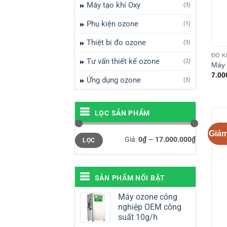
Máy tạo khí Oxy
(3)
Phụ kiện ozone
(1)
Thiệt bi đo ozone
(3)
ĐO K
Tư vấn thiết kế ozone
(2)
Máy 
7.00
Ứng dụng ozone
(3)
LỌC SẢN PHẨM
Giảm
Giá
Giá
Giá:
0₫
—
17.000.000₫
LỌC
tối
tối
thiểu
đa
SẢN PHẨM NỔI BẬT
Máy ozone công
nghiệp OEM công
suất 10g/h