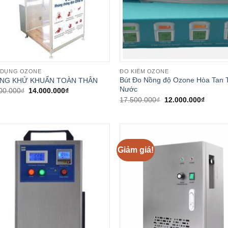
 DỤNG OZONE
ĐO KIỂM OZONE
Bút Đo Nồng độ Ozone Hòa Tan 
NG KHỬ KHUẨN TOÀN THÂN
Nước
Giá
Giá
00.000
₫
14.000.000
₫
gốc
hiện
Giá
Giá
17.500.000
₫
12.000.000
₫
là:
tại
gốc
hiện
18.000.000₫.
là:
là:
tại
14.000.000₫.
17.500.000₫.
là:
12.000
Giảm giá!