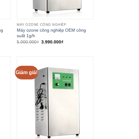
MÁY OZONE CÔNG NGHIỆP
ng
Máy ozone công nghiệp OEM công
suất 1g/h
Giá
Giá
5.000.000
₫
3.990.000
₫
gốc
hiện
là:
tại
5.000.000₫.
là:
.000₫.
3.990.000₫.
Giảm giá!