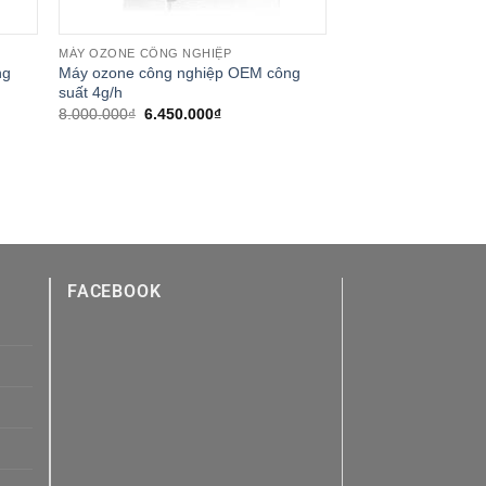
MÁY OZONE CÔNG NGHIỆP
ng
Máy ozone công nghiệp OEM công
suất 4g/h
Giá
Giá
8.000.000
₫
6.450.000
₫
gốc
hiện
là:
tại
8.000.000₫.
là:
₫.
6.450.000₫.
FACEBOOK