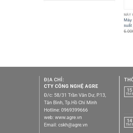
gốc
hiện
là:
tại
5.000.000₫.
là:
MÁY 
Máy 
3.990.000₫.
suất
6.00
ĐỊA CHỈ:
THÔ
CTY CÔNG NGHỆ AGRE
15
Th1
Đ/c: 58/31 Trần Văn Dư, P.13,
Tân Bình, Tp.Hồ Chí Minh
Hotline: 0969399666
web: www.agre.vn
14
Email: cskh@agre.vn
Th1