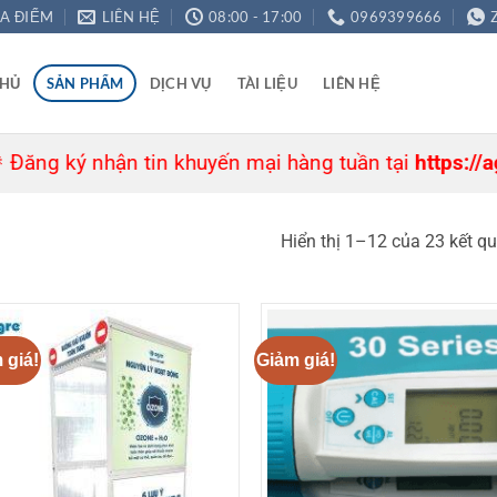
ỊA ĐIỂM
LIÊN HỆ
08:00 - 17:00
0969399666
CHỦ
SẢN PHẨM
DỊCH VỤ
TÀI LIỆU
LIÊN HỆ
 nhận tin khuyến mại hàng tuần tại
https://agre.vn
— 
Hiển thị 1–12 của 23 kết q
 giá!
Giảm giá!