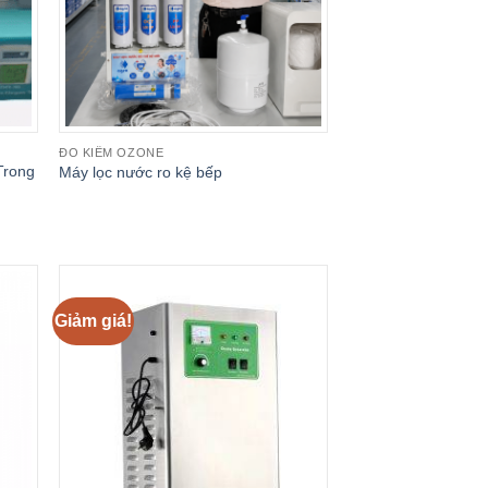
ĐO KIỂM OZONE
Trong
Máy lọc nước ro kệ bếp
.000₫.
Giảm giá!