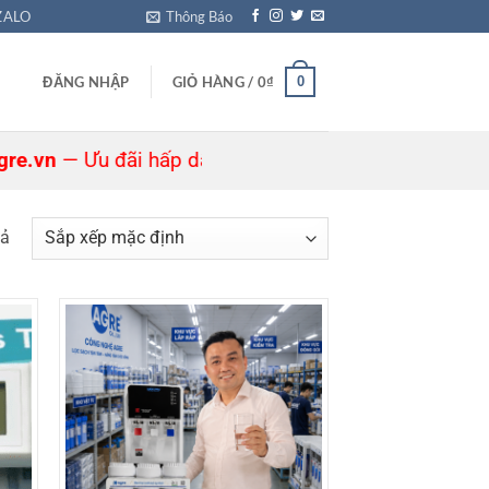
ZALO
Thông Báo
0
ĐĂNG NHẬP
GIỎ HÀNG /
0
₫
Ưu đãi hấp dẫn đang chờ bạn! 🎁
uả