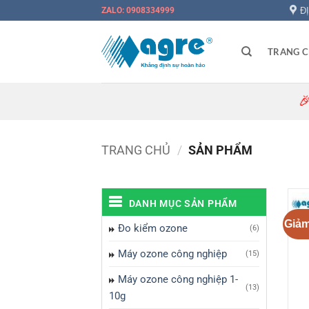
Bỏ
Đ
ZALO: 0908334999
qua
nội
TRANG 
dung
🎉 Đăng ký
TRANG CHỦ
/
SẢN PHẨM
DANH MỤC SẢN PHẨM
Giảm
Đo kiểm ozone
(6)
Máy ozone công nghiệp
(15)
Máy ozone công nghiệp 1-
(13)
10g