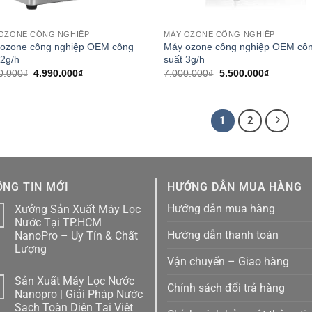
OZONE CÔNG NGHIỆP
MÁY OZONE CÔNG NGHIỆP
ozone công nghiệp OEM công
Máy ozone công nghiệp OEM cô
 2g/h
suất 3g/h
Giá
Giá
Giá
Giá
0.000
₫
4.990.000
₫
7.000.000
₫
5.500.000
₫
gốc
hiện
gốc
hiện
là:
tại
là:
tại
6.000.000₫.
là:
7.000.000₫.
là:
4.990.000₫.
5.500.000
1
2
NG TIN MỚI
HƯỚNG DẪN MUA HÀNG
Hướng dẫn mua hàng
Xưởng Sản Xuất Máy Lọc
1
Nước Tại TP.HCM
Hướng dẫn thanh toán
NanoPro – Uy Tín & Chất
Lượng
Vận chuyển – Giao hàng
Không
có
Sản Xuất Máy Lọc Nước
bình
Chính sách đổi trả hàng
luận
1
Nanopro | Giải Pháp Nước
ở
Sạch Toàn Diện Tại Việt
Xưởng