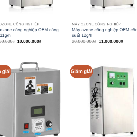
OZONE CÔNG NGHIỆP
MÁY OZONE CÔNG NGHIỆP
ozone công nghiệp OEM công
Máy ozone công nghiệp OEM cô
 11g/h
suất 12g/h
Giá
Giá
Giá
Giá
00.000
₫
10.000.000
₫
20.000.000
₫
11.000.000
₫
gốc
hiện
gốc
hiện
là:
tại
là:
tại
20.000.000₫.
là:
20.000.000₫.
là:
10.000.000₫.
11.000
 giá!
Giảm giá!