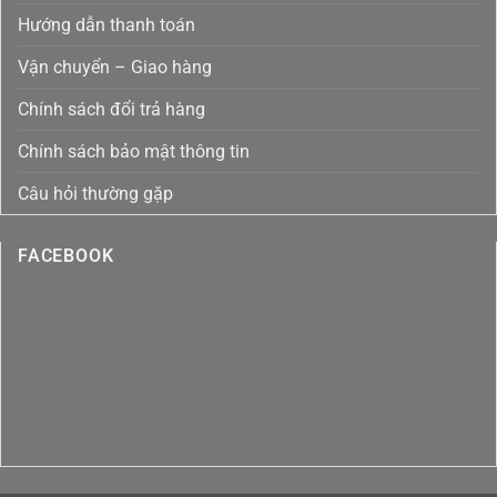
Bằng
Toàn
Ozone
Diện
Hướng dẫn thanh toán
Tại
Việt
Nam
Vận chuyển – Giao hàng
Chính sách đổi trả hàng
Chính sách bảo mật thông tin
Câu hỏi thường gặp
FACEBOOK