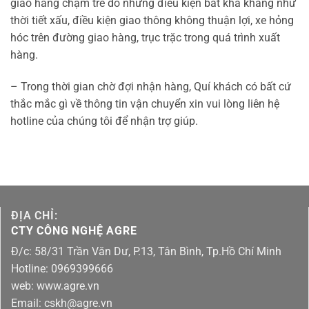
giao hàng chậm trễ do những điều kiện bất khả kháng như
thời tiết xấu, điều kiện giao thông không thuận lợi, xe hỏng
hóc trên đường giao hàng, trục trặc trong quá trình xuất
hàng.
– Trong thời gian chờ đợi nhận hàng, Quí khách có bất cứ
thắc mắc gì về thông tin vận chuyển xin vui lòng liên hệ
hotline của chúng tôi để nhận trợ giúp.
ĐỊA CHỈ:
CTY CÔNG NGHỆ AGRE
Đ/c: 58/31 Trần Văn Dư, P.13, Tân Bình, Tp.Hồ Chí Minh
Hotline: 0969399666
web: www.agre.vn
Email: cskh@agre.vn