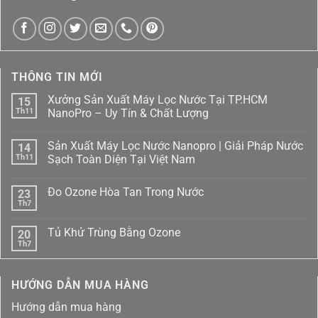
THÔNG TIN MỚI
Xưởng Sản Xuất Máy Lọc Nước Tại TP.HCM
15
Th11
NanoPro – Uy Tín & Chất Lượng
Không
có
Sản Xuất Máy Lọc Nước Nanopro | Giải Pháp Nước
14
bình
luận
Th11
Sạch Toàn Diện Tại Việt Nam
ở
Xưởng
Không
Sản
có
Đo Ozone Hòa Tan Trong Nước
23
Xuất
bình
Máy
luận
Th7
Không
Lọc
ở
có
Nước
Sản
bình
Tại
Xuất
Tủ Khử Trùng Bằng Ozone
20
luận
TP.HCM
Máy
ở
Th7
NanoPro
Lọc
Không
Đo
–
Nước
có
Ozone
Uy
Nanopro
bình
Hòa
Tín
|
luận
Tan
HƯỚNG DẪN MUA HÀNG
ở
&
Giải
Trong
Tủ
Chất
Pháp
Nước
Khử
Lượng
Nước
Hướng dẫn mua hàng
Trùng
Sạch