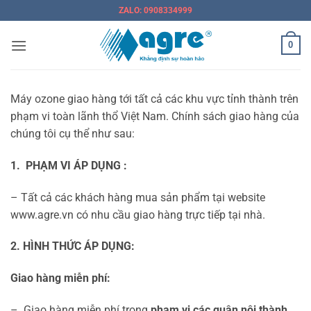
Bỏ
ZALO: 0908334999
qua
nội
0
dung
Máy ozone giao hàng tới tất cả các khu vực tỉnh thành trên
phạm vi toàn lãnh thổ Việt Nam. Chính sách giao hàng của
chúng tôi cụ thể như sau:
1. PHẠM VI ÁP DỤNG :
– Tất cả các khách hàng mua sản phẩm tại website
www.agre.vn có nhu cầu giao hàng trực tiếp tại nhà.
2. HÌNH THỨC ÁP DỤNG:
Giao hàng miễn phí:
– Giao hàng miễn phí trong
phạm vi các quận nội thành