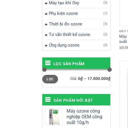
Máy tạo khí Oxy
(3)
Phụ kiện ozone
(1)
Thiệt bi đo ozone
(3)
MÁY 
Tư vấn thiết kế ozone
(2)
Máy 
suất
Ứng dụng ozone
(3)
10.0
LỌC SẢN PHẨM
Giá
Giá
Giá:
0₫
—
17.000.000₫
LỌC
tối
tối
thiểu
đa
SẢN PHẨM NỔI BẬT
Máy ozone công
nghiệp OEM công
suất 10g/h