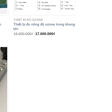
THIỆT BI ĐO OZONE
n
Thiết bị đo nông độ ozone trong khong
khí
Giá
Giá
19.000.000
₫
17.000.000
₫
gốc
hiện
là:
tại
19.000.000₫.
là:
.000₫.
17.000.000₫.