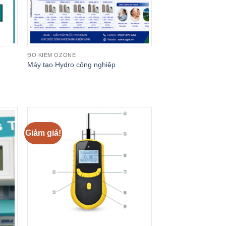
ĐO KIỂM OZONE
Máy tạo Hydro công nghiệp
₫.
Giảm giá!