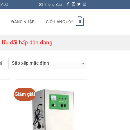
ZALO
Thông Báo
0
ĐĂNG NHẬP
GIỎ HÀNG /
0
₫
ấp dẫn đang chờ bạn! 🎁
uả
Giảm giá!