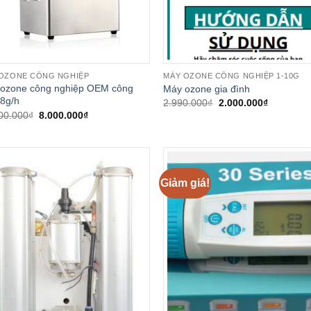
OZONE CÔNG NGHIỆP
MÁY OZONE CÔNG NGHIỆP 1-10G
ozone công nghiệp OEM công
Máy ozone gia đình
 8g/h
Giá
Giá
2.990.000
₫
2.000.000
₫
gốc
hiện
Giá
Giá
00.000
₫
8.000.000
₫
là:
tại
gốc
hiện
2.990.000₫.
là:
là:
tại
2.000.000
10.000.000₫.
là:
8.000.000₫.
Giảm giá!