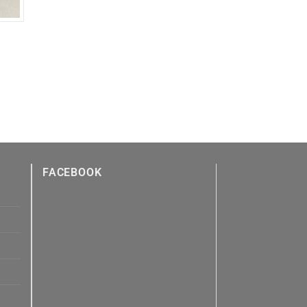
₫.
FACEBOOK
n