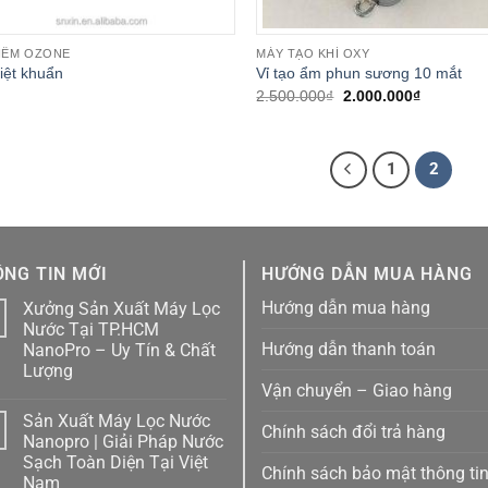
IỂM OZONE
MÁY TẠO KHÍ OXY
iệt khuẩn
Vỉ tạo ẩm phun sương 10 mắt
Giá
Giá
2.500.000
₫
2.000.000
₫
gốc
hiện
là:
tại
2.500.000₫.
là:
2.000.000
1
2
NG TIN MỚI
HƯỚNG DẪN MUA HÀNG
Hướng dẫn mua hàng
Xưởng Sản Xuất Máy Lọc
1
Nước Tại TP.HCM
Hướng dẫn thanh toán
NanoPro – Uy Tín & Chất
Lượng
Vận chuyển – Giao hàng
Không
có
Sản Xuất Máy Lọc Nước
bình
Chính sách đổi trả hàng
luận
1
Nanopro | Giải Pháp Nước
ở
Sạch Toàn Diện Tại Việt
Xưởng
Chính sách bảo mật thông ti
Sản
Nam