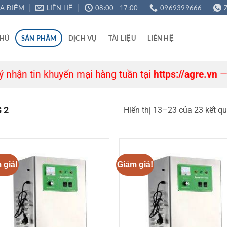
ỊA ĐIỂM
LIÊN HỆ
08:00 - 17:00
0969399666
CHỦ
SẢN PHẨM
DỊCH VỤ
TÀI LIỆU
LIÊN HỆ
in khuyến mại hàng tuần tại
https://agre.vn
— Ưu đãi h
 2
Hiển thị 13–23 của 23 kết q
 giá!
Giảm giá!