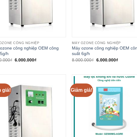
OZONE CÔNG NGHIỆP
MÁY OZONE CÔNG NGHIỆP
ozone công nghiệp OEM công
Máy ozone công nghiệp OEM cô
 5g/h
suất 6g/h
Giá
Giá
Giá
Giá
0.000
₫
6.000.000
₫
8.000.000
₫
6.000.000
₫
gốc
hiện
gốc
hiện
là:
tại
là:
tại
7.000.000₫.
là:
8.000.000₫.
là:
6.000.000₫.
6.000.000
 giá!
Giảm giá!