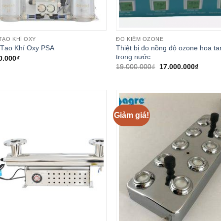
TẠO KHÍ OXY
ĐO KIỂM OZONE
Thiệt bị đo nồng độ ozone hoa ta
Tạo Khí Oxy PSA
trong nước
0.000
₫
Giá
Giá
19.000.000
₫
17.000.000
₫
gốc
hiện
là:
tại
19.000.000₫.
là:
17.000
Giảm giá!