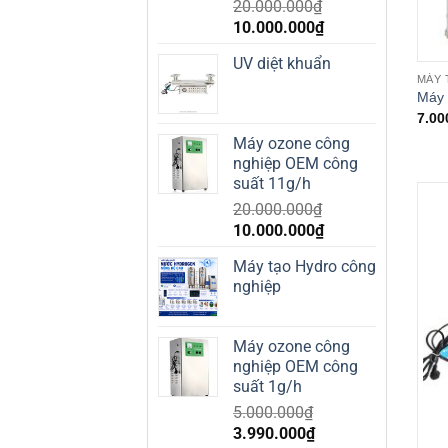
20.000.000
₫
Giá
Giá
10.000.000
₫
gốc
hiện
UV diệt khuẩn
là:
tại
MÁY 
20.000.000₫.
là:
Máy 
10.000.000₫.
7.00
Máy ozone công
nghiệp OEM công
suất 11g/h
20.000.000
₫
Giá
Giá
10.000.000
₫
gốc
hiện
Máy tạo Hydro công
là:
tại
nghiệp
20.000.000₫.
là:
10.000.000₫.
Máy ozone công
nghiệp OEM công
suất 1g/h
5.000.000
₫
Giá
Giá
3.990.000
₫