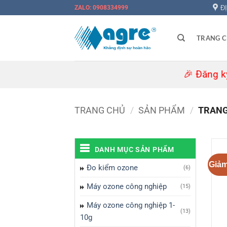
Bỏ
Đ
ZALO: 0908334999
qua
nội
TRANG 
dung
🎉 Đăng ký nhận t
TRANG CHỦ
/
SẢN PHẨM
/
TRANG
DANH MỤC SẢN PHẨM
Giảm
Đo kiểm ozone
(6)
Máy ozone công nghiệp
(15)
Máy ozone công nghiệp 1-
(13)
10g