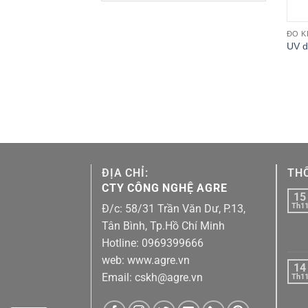
gốc
hiện
là:
tại
5.000.000₫.
là:
ĐO K
3.990.000₫.
UV d
ĐỊA CHỈ:
THÔ
CTY CÔNG NGHỆ AGRE
15
Th1
Đ/c: 58/31 Trần Văn Dư, P.13,
Tân Bình, Tp.Hồ Chí Minh
Hotline: 0969399666
web: www.agre.vn
14
Email: cskh@agre.vn
Th1