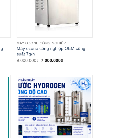
MÁY OZONE CÔNG NGHIỆP
ng
Máy ozone công nghiệp OEM công
suất 7g/h
Giá
Giá
9.000.000
₫
7.000.000
₫
gốc
hiện
là:
tại
9.000.000₫.
là:
₫.
7.000.000₫.