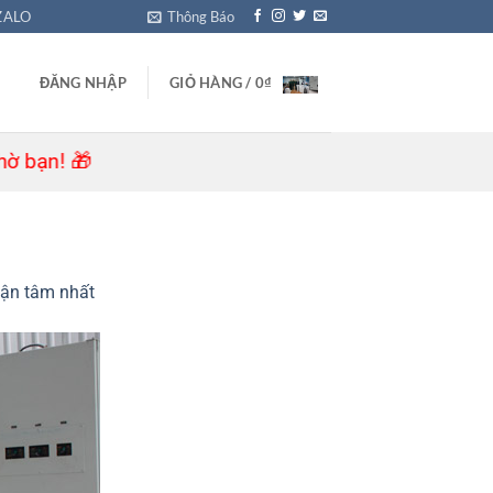
ZALO
Thông Báo
ĐĂNG NHẬP
GIỎ HÀNG /
0
₫
! 🎁
tận tâm nhất