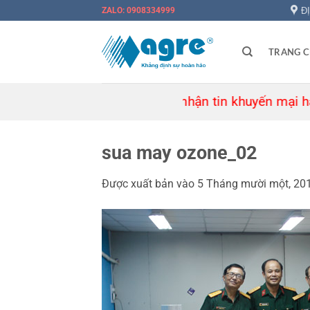
Bỏ
Đ
ZALO: 0908334999
qua
nội
TRANG 
dung
🎉 Đăng ký nhận tin khuyến mại hàng tu
sua may ozone_02
Được xuất bản vào
5 Tháng mười một, 20