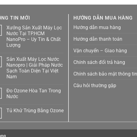
NG TIN MỚI
HƯỚNG DẪN MUA HÀNG
Hướng dẫn mua hàng
Xưởng Sản Xuất Máy Lọc
1
Nước Tại TP.HCM
Hướng dẫn thanh toán
NanoPro – Uy Tín & Chất
Lượng
Vận chuyển – Giao hàng
Không
có
Sản Xuất Máy Lọc Nước
bình
Chính sách đổi trả hàng
luận
1
Nanopro | Giải Pháp Nước
ở
Sạch Toàn Diện Tại Việt
Xưởng
Chính sách bảo mật thông ti
Sản
Nam
Xuất
Máy
Không
Câu hỏi thường gặp
Lọc
có
Đo Ozone Hòa Tan Trong
Nước
bình
Tại
luận
Nước
ở
TP.HCM
Sản
NanoPro
Không
Xuất
–
có
Tủ Khử Trùng Bằng Ozone
Máy
Uy
bình
Lọc
Tín
luận
Không
Nước
ở
&
có
Nanopro
Đo
Chất
bình
|
Ozone
Lượng
luận
Giải
Hòa
ở
Pháp
Tan
ong
Tủ