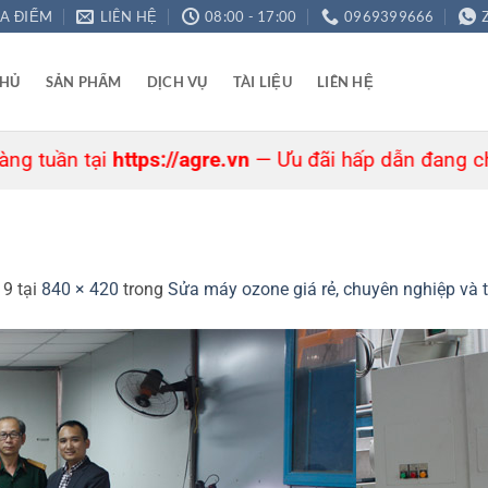
ỊA ĐIỂM
LIÊN HỆ
08:00 - 17:00
0969399666
CHỦ
SẢN PHẨM
DỊCH VỤ
TÀI LIỆU
LIÊN HỆ
ần tại
https://agre.vn
— Ưu đãi hấp dẫn đang chờ bạn
19
tại
840 × 420
trong
Sửa máy ozone giá rẻ, chuyên nghiệp và 