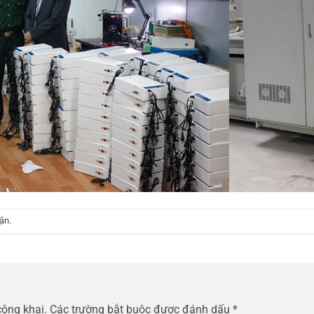
uận
.
công khai.
Các trường bắt buộc được đánh dấu
*