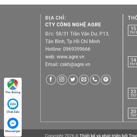
ĐỊA CHỈ:
THÔ
CTY CÔNG NGHỆ AGRE
15
Th1
Đ/c: 58/31 Trần Văn Dư, P.13,
Tân Bình, Tp.Hồ Chí Minh
Hotline: 0969399666
web: www.agre.vn
14
Email: cskh@agre.vn
Th1
23
Tìm đường
Th7
20
Chat Zalo
Th7
Messenger
Copyright 2026 ©
Thiết kế và phát triển bởi
Tru