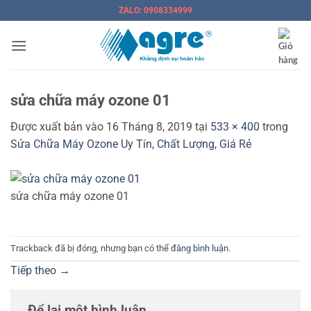
Bỏ
ZALO: 0908334999
qua
nội
dung
sửa chữa máy ozone 01
Được xuất bản vào
16 Tháng 8, 2019
tại
533 × 400
trong
Sửa Chữa Máy Ozone Uy Tín, Chất Lượng, Giá Rẻ
sửa chữa máy ozone 01
Trackback đã bị đóng, nhưng bạn có thể
đăng bình luận
.
Tiếp theo
→
Để lại một bình luận