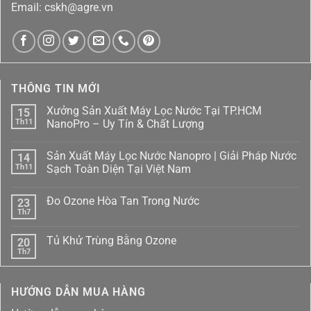
Email: cskh@agre.vn
THÔNG TIN MỚI
Xưởng Sản Xuất Máy Lọc Nước Tại TP.HCM
15
Th11
NanoPro – Uy Tín & Chất Lượng
Không
có
Sản Xuất Máy Lọc Nước Nanopro | Giải Pháp Nước
14
bình
luận
Th11
Sạch Toàn Diện Tại Việt Nam
ở
Xưởng
Không
Sản
có
Đo Ozone Hòa Tan Trong Nước
23
Xuất
bình
Máy
luận
Th7
Không
Lọc
ở
có
Nước
Sản
bình
Tại
Xuất
Tủ Khử Trùng Bằng Ozone
20
luận
TP.HCM
Máy
ở
Th7
NanoPro
Lọc
Không
Đo
–
Nước
có
Ozone
Uy
Nanopro
bình
Hòa
Tín
|
luận
Tan
HƯỚNG DẪN MUA HÀNG
ở
&
Giải
Trong
Tủ
Chất
Pháp
Nước
Khử
Lượng
Nước