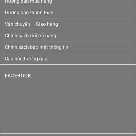
Hướng dẫn mua hàng
Trùng
Sạch
Bằng
Toàn
Ozone
Diện
Hướng dẫn thanh toán
Tại
Việt
Nam
Vận chuyển – Giao hàng
Chính sách đổi trả hàng
Chính sách bảo mật thông tin
Câu hỏi thường gặp
FACEBOOK