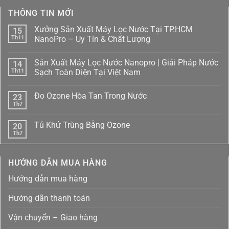
THÔNG TIN MỚI
Xưởng Sản Xuất Máy Lọc Nước Tại TP.HCM
15
Th11
NanoPro – Uy Tín & Chất Lượng
Không
có
Sản Xuất Máy Lọc Nước Nanopro | Giải Pháp Nước
14
bình
luận
Th11
Sạch Toàn Diện Tại Việt Nam
ở
Xưởng
Không
Sản
có
Đo Ozone Hòa Tan Trong Nước
23
Xuất
bình
Máy
luận
Th7
Không
Lọc
ở
có
Nước
Sản
bình
Tại
Xuất
Tủ Khử Trùng Bằng Ozone
20
luận
TP.HCM
Máy
ở
Th7
NanoPro
Lọc
Không
Đo
–
Nước
có
Ozone
Uy
Nanopro
bình
Hòa
Tín
|
luận
Tan
HƯỚNG DẪN MUA HÀNG
ở
&
Giải
Trong
Tủ
Chất
Pháp
Nước
Khử
Lượng
Nước
Hướng dẫn mua hàng
Trùng
Sạch
Bằng
Toàn
Ozone
Diện
Hướng dẫn thanh toán
Tại
Việt
Nam
Vận chuyển – Giao hàng