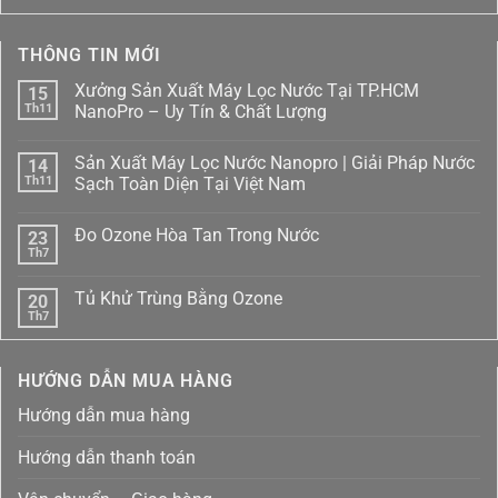
THÔNG TIN MỚI
Xưởng Sản Xuất Máy Lọc Nước Tại TP.HCM
15
Th11
NanoPro – Uy Tín & Chất Lượng
Không
có
Sản Xuất Máy Lọc Nước Nanopro | Giải Pháp Nước
14
bình
luận
Th11
Sạch Toàn Diện Tại Việt Nam
ở
Xưởng
Không
Sản
có
Đo Ozone Hòa Tan Trong Nước
23
Xuất
bình
Máy
luận
Th7
Không
Lọc
ở
có
Nước
Sản
bình
Tại
Xuất
Tủ Khử Trùng Bằng Ozone
20
luận
TP.HCM
Máy
ở
Th7
NanoPro
Lọc
Không
Đo
–
Nước
có
Ozone
Uy
Nanopro
bình
Hòa
Tín
|
luận
Tan
HƯỚNG DẪN MUA HÀNG
ở
&
Giải
Trong
Tủ
Chất
Pháp
Nước
Khử
Lượng
Nước
Hướng dẫn mua hàng
Trùng
Sạch
Bằng
Toàn
Ozone
Diện
Hướng dẫn thanh toán
Tại
Việt
Nam