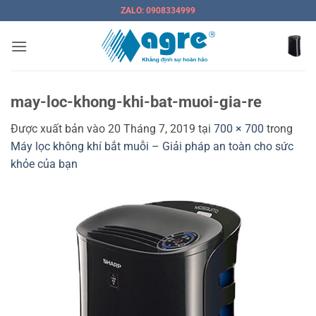
Bỏ
ZALO: 0908334999
qua
nội
dung
may-loc-khong-khi-bat-muoi-gia-re
Được xuất bản vào
20 Tháng 7, 2019
tại
700 × 700
trong
Máy lọc không khí bắt muỗi – Giải pháp an toàn cho sức
khỏe của bạn