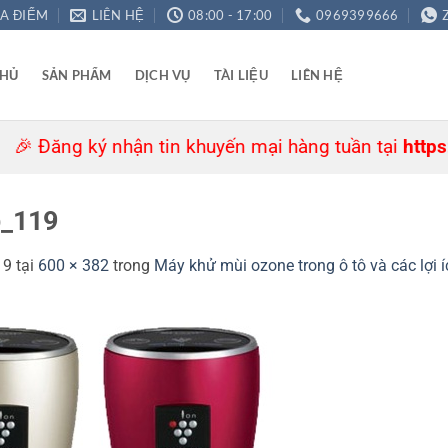
ỊA ĐIỂM
LIÊN HỆ
08:00 - 17:00
0969399666
CHỦ
SẢN PHẨM
DỊCH VỤ
TÀI LIỆU
LIÊN HỆ
 Đăng ký nhận tin khuyến mại hàng tuần tại
https://a
p_119
19
tại
600 × 382
trong
Máy khử mùi ozone trong ô tô và các lợi í