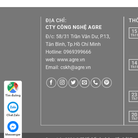
ĐỊA CHỈ:
THÔ
CTY CÔNG NGHỆ AGRE
15
Th1
Đ/c: 58/31 Trần Văn Dư, P.13,
Tân Bình, Tp.Hồ Chí Minh
Hotline: 0969399666
web: www.agre.vn
14
Email: cskh@agre.vn
Th1
23
Tìm đường
Th7
20
Chat Zalo
Th7
Messenger