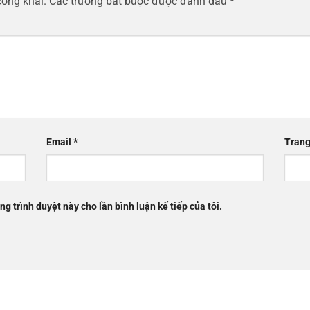
công khai.
Các trường bắt buộc được đánh dấu
*
Email
*
Trang
ng trình duyệt này cho lần bình luận kế tiếp của tôi.