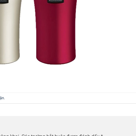
uận
.