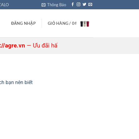
ZALO
Thông Báo
ĐĂNG NHẬP
GIỎ HÀNG /
0
₫
gre.vn
— Ưu đãi hấp dẫn đang chờ bạn! 🎁
ch bạn nên biết