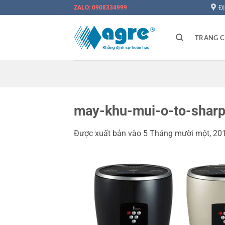
Bỏ
Đ
ZALO: 0908334999
qua
nội
TRANG 
dung
🎉
may-khu-mui-o-to-shar
Được xuất bản vào
5 Tháng mười một, 20