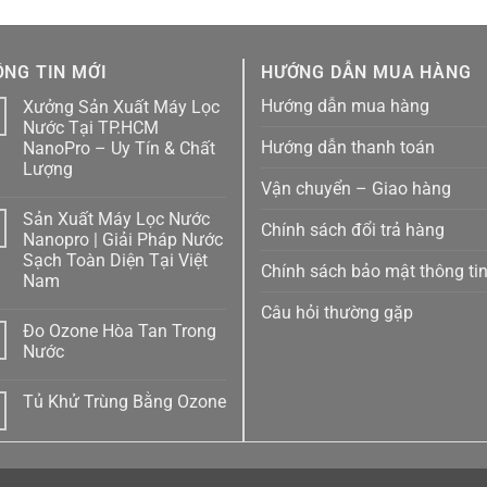
NG TIN MỚI
HƯỚNG DẪN MUA HÀNG
Hướng dẫn mua hàng
Xưởng Sản Xuất Máy Lọc
1
Nước Tại TP.HCM
Hướng dẫn thanh toán
NanoPro – Uy Tín & Chất
Lượng
Vận chuyển – Giao hàng
Không
có
Sản Xuất Máy Lọc Nước
bình
Chính sách đổi trả hàng
luận
1
Nanopro | Giải Pháp Nước
ở
Sạch Toàn Diện Tại Việt
Xưởng
Chính sách bảo mật thông ti
Sản
Nam
Xuất
Máy
Không
Câu hỏi thường gặp
Lọc
có
Đo Ozone Hòa Tan Trong
Nước
bình
Tại
luận
Nước
ở
TP.HCM
Sản
NanoPro
Không
Xuất
–
có
Tủ Khử Trùng Bằng Ozone
Máy
Uy
bình
Lọc
Tín
luận
Không
Nước
ở
&
có
Nanopro
Đo
Chất
bình
|
Ozone
Lượng
luận
Giải
Hòa
ở
Pháp
Tan