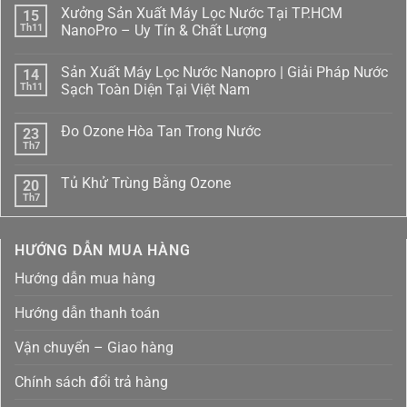
Xưởng Sản Xuất Máy Lọc Nước Tại TP.HCM
15
Th11
NanoPro – Uy Tín & Chất Lượng
Không
có
Sản Xuất Máy Lọc Nước Nanopro | Giải Pháp Nước
14
bình
luận
Th11
Sạch Toàn Diện Tại Việt Nam
ở
Xưởng
Không
Sản
có
Đo Ozone Hòa Tan Trong Nước
23
Xuất
bình
Máy
luận
Th7
Không
Lọc
ở
có
Nước
Sản
bình
Tại
Xuất
Tủ Khử Trùng Bằng Ozone
20
luận
TP.HCM
Máy
ở
Th7
NanoPro
Lọc
Không
Đo
–
Nước
có
Ozone
Uy
Nanopro
bình
Hòa
Tín
|
luận
Tan
HƯỚNG DẪN MUA HÀNG
ở
&
Giải
Trong
Tủ
Chất
Pháp
Nước
Khử
Lượng
Nước
Hướng dẫn mua hàng
Trùng
Sạch
Bằng
Toàn
Ozone
Diện
Hướng dẫn thanh toán
Tại
Việt
Nam
Vận chuyển – Giao hàng
Chính sách đổi trả hàng