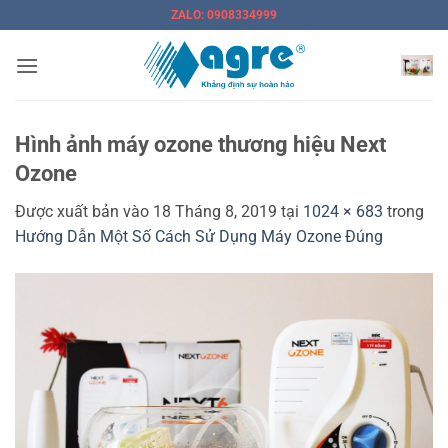
Bỏ
ZALO: 0908334999
qua
nội
dung
Hình ảnh máy ozone thương hiệu Next
Ozone
Được xuất bản vào
18 Tháng 8, 2019
tại
1024 × 683
trong
Hướng Dẫn Một Số Cách Sử Dụng Máy Ozone Đúng