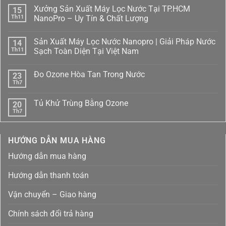
Xưởng Sản Xuất Máy Lọc Nước Tại TP.HCM
15
Th11
NanoPro – Uy Tín & Chất Lượng
Không
có
Sản Xuất Máy Lọc Nước Nanopro | Giải Pháp Nước
14
bình
luận
Th11
Sạch Toàn Diện Tại Việt Nam
ở
Xưởng
Không
Sản
có
Đo Ozone Hòa Tan Trong Nước
23
Xuất
bình
Máy
luận
Th7
Không
Lọc
ở
có
Nước
Sản
bình
Tại
Xuất
Tủ Khử Trùng Bằng Ozone
20
luận
TP.HCM
Máy
ở
Th7
NanoPro
Lọc
Không
Đo
–
Nước
có
Ozone
Uy
Nanopro
bình
Hòa
Tín
|
luận
Tan
HƯỚNG DẪN MUA HÀNG
ở
&
Giải
Trong
Tủ
Chất
Pháp
Nước
Khử
Lượng
Nước
Hướng dẫn mua hàng
Trùng
Sạch
Bằng
Toàn
Ozone
Diện
Hướng dẫn thanh toán
Tại
Việt
Nam
Vận chuyển – Giao hàng
Chính sách đổi trả hàng