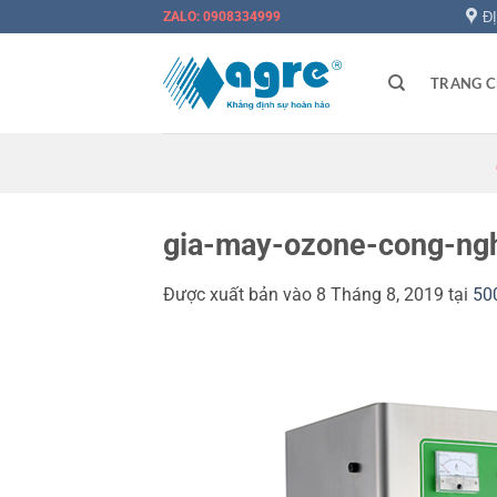
Bỏ
Đ
ZALO: 0908334999
qua
nội
TRANG 
dung
🎉 Đă
gia-may-ozone-cong-ng
Được xuất bản vào
8 Tháng 8, 2019
tại
50