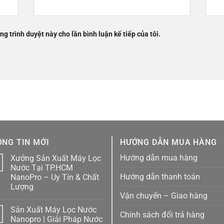
ng trình duyệt này cho lần bình luận kế tiếp của tôi.
NG TIN MỚI
HƯỚNG DẪN MUA HÀNG
Hướng dẫn mua hàng
Xưởng Sản Xuất Máy Lọc
1
Nước Tại TP.HCM
Hướng dẫn thanh toán
NanoPro – Uy Tín & Chất
Lượng
Vận chuyển – Giao hàng
Không
có
Sản Xuất Máy Lọc Nước
bình
Chính sách đổi trả hàng
luận
1
Nanopro | Giải Pháp Nước
ở