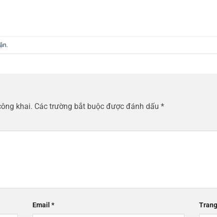
uận
.
công khai.
Các trường bắt buộc được đánh dấu
*
Email
*
Trang