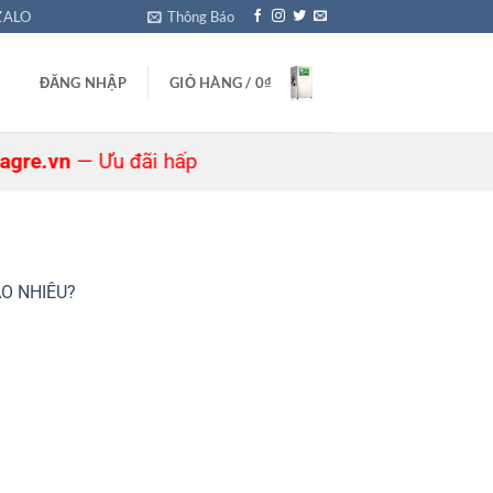
ZALO
Thông Báo
ĐĂNG NHẬP
GIỎ HÀNG /
0
₫
.vn
— Ưu đãi hấp dẫn đang chờ bạn! 🎁
O NHIÊU?