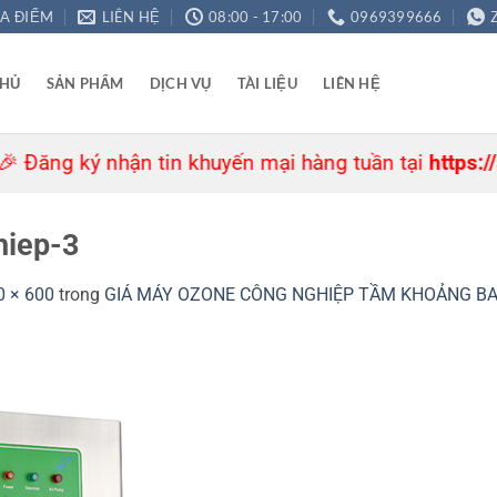
ỊA ĐIỂM
LIÊN HỆ
08:00 - 17:00
0969399666
CHỦ
SẢN PHẨM
DỊCH VỤ
TÀI LIỆU
LIÊN HỆ
ng ký nhận tin khuyến mại hàng tuần tại
https://agre
hiep-3
0 × 600
trong
GIÁ MÁY OZONE CÔNG NGHIỆP TẦM KHOẢNG BA