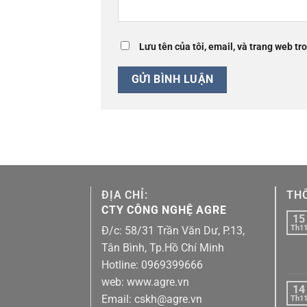
Lưu tên của tôi, email, và trang web tro
ĐỊA CHỈ:
THÔ
CTY CÔNG NGHỆ AGRE
15
Th1
Đ/c: 58/31 Trần Văn Dư, P.13,
Tân Bình, Tp.Hồ Chí Minh
Hotline: 0969399666
web: www.agre.vn
14
Email: cskh@agre.vn
Th1