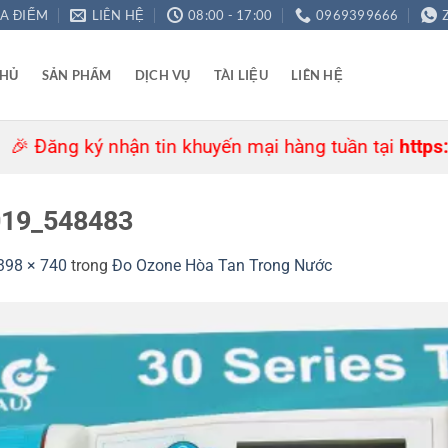
ỊA ĐIỂM
LIÊN HỆ
08:00 - 17:00
0969399666
CHỦ
SẢN PHẨM
DỊCH VỤ
TÀI LIỆU
LIÊN HỆ
ng ký nhận tin khuyến mại hàng tuần tại
https://agre.
019_548483
398 × 740
trong
Đo Ozone Hòa Tan Trong Nước