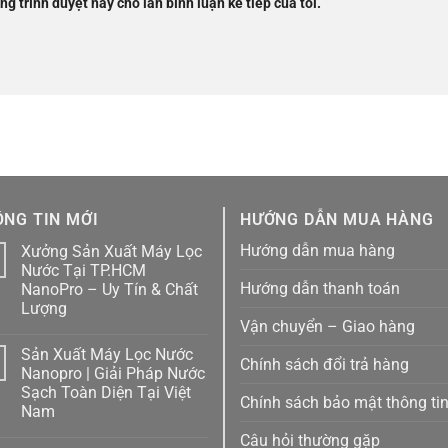
ng trình duyệt này cho lần bình luận kế tiếp của tôi.
NG TIN MỚI
HƯỚNG DẪN MUA HÀNG
Hướng dẫn mua hàng
Xưởng Sản Xuất Máy Lọc
1
Nước Tại TP.HCM
Hướng dẫn thanh toán
NanoPro – Uy Tín & Chất
Lượng
Vận chuyển – Giao hàng
Không
có
Sản Xuất Máy Lọc Nước
bình
Chính sách đổi trả hàng
luận
1
Nanopro | Giải Pháp Nước
ở
Sạch Toàn Diện Tại Việt
Xưởng
Chính sách bảo mật thông ti
Sản
Nam
Xuất
Máy
Không
Câu hỏi thường gặp
Lọc
có