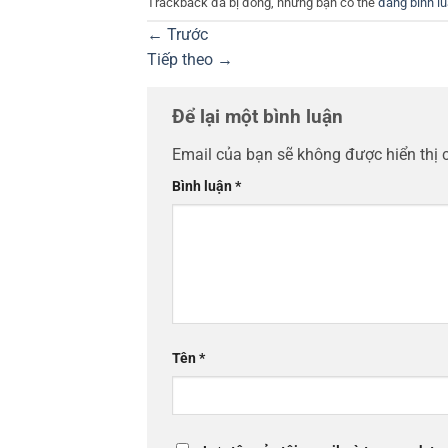
Trackback đã bị đóng, nhưng bạn có thể
đăng bình l
←
Trước
Tiếp theo
→
Để lại một bình luận
Email của bạn sẽ không được hiển thị 
Bình luận
*
Tên
*