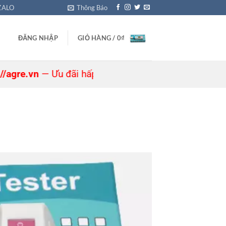
ZALO
Thông Báo
ĐĂNG NHẬP
GIỎ HÀNG /
0
₫
vn
— Ưu đãi hấp dẫn đang chờ bạn! 🎁