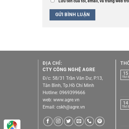
Lưu tên của tôi, email, và trang web tro
ĐỊA CHỈ:
THÔ
CTY CÔNG NGHỆ AGRE
15
Th1
Đ/c: 58/31 Trần Văn Dư, P.13,
Tân Bình, Tp.Hồ Chí Minh
Hotline: 0969399666
web: www.agre.vn
14
Email: cskh@agre.vn
Th1