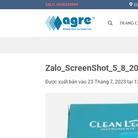
Bỏ
Đ
ZALO: 0908334999
qua
nội
TRANG 
dung
🎉 Đă
Zalo_ScreenShot_5_8_2
Được xuất bản vào
23 Tháng 7, 2023
tại
1