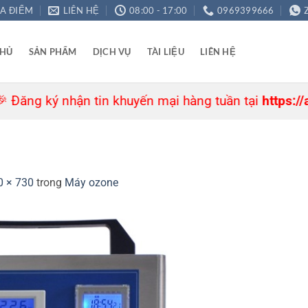
ỊA ĐIỂM
LIÊN HỆ
08:00 - 17:00
0969399666
CHỦ
SẢN PHẨM
DỊCH VỤ
TÀI LIỆU
LIÊN HỆ
g ký nhận tin khuyến mại hàng tuần tại
https://agre.
0 × 730
trong
Máy ozone