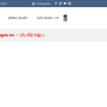
ZALO
Thông Báo
ĐĂNG NHẬP
GIỎ HÀNG /
0
₫
vn
— Ưu đãi hấp dẫn đang chờ bạn! 🎁