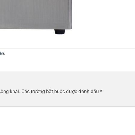
uận
.
công khai.
Các trường bắt buộc được đánh dấu
*