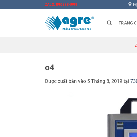
Bỏ
Đ
ZALO: 0908334999
qua
nội
TRANG 
dung
🎉 Đăn
o4
Được xuất bản vào
5 Tháng 8, 2019
tại
73