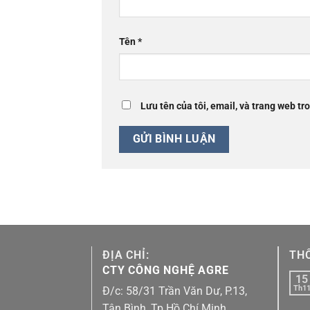
Tên
*
Lưu tên của tôi, email, và trang web tro
ĐỊA CHỈ:
THÔ
CTY CÔNG NGHỆ AGRE
15
Th1
Đ/c: 58/31 Trần Văn Dư, P.13,
Tân Bình, Tp.Hồ Chí Minh