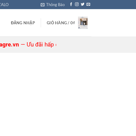
ZALO
Thông Báo
ĐĂNG NHẬP
GIỎ HÀNG /
0
₫
n
— Ưu đãi hấp dẫn đang chờ bạn! 🎁