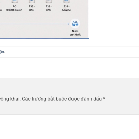
uận
.
công khai.
Các trường bắt buộc được đánh dấu
*