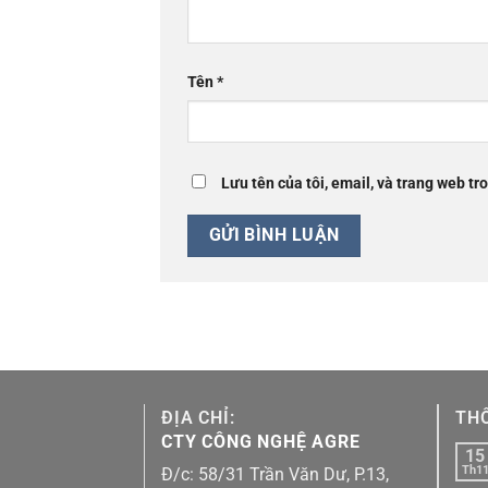
Tên
*
Lưu tên của tôi, email, và trang web tro
ĐỊA CHỈ:
THÔ
CTY CÔNG NGHỆ AGRE
15
Th1
Đ/c: 58/31 Trần Văn Dư, P.13,