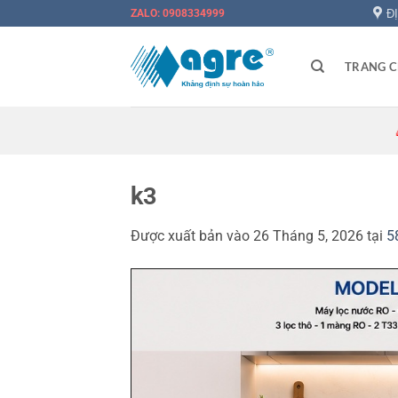
Bỏ
Đ
ZALO: 0908334999
qua
nội
TRANG 
dung
🎉 Đăng
k3
Được xuất bản vào
26 Tháng 5, 2026
tại
5