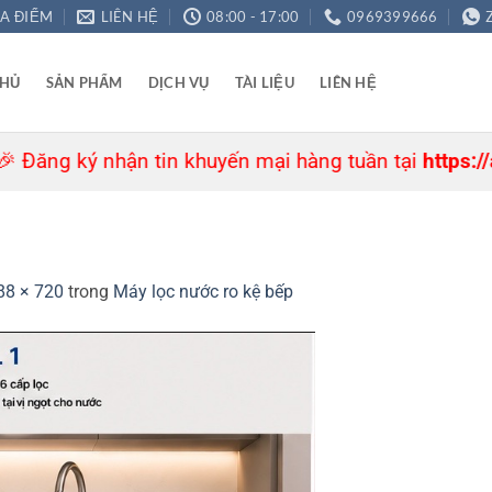
ỊA ĐIỂM
LIÊN HỆ
08:00 - 17:00
0969399666
CHỦ
SẢN PHẨM
DỊCH VỤ
TÀI LIỆU
LIÊN HỆ
 ký nhận tin khuyến mại hàng tuần tại
https://agre.v
88 × 720
trong
Máy lọc nước ro kệ bếp