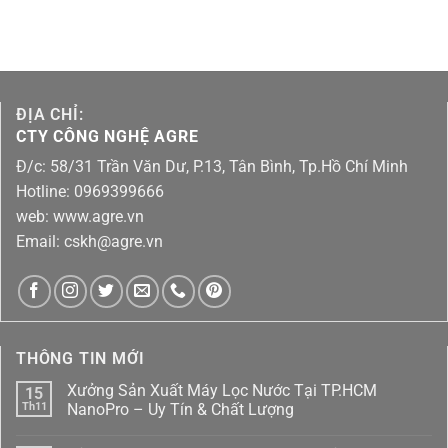
ĐỊA CHỈ:
CTY CÔNG NGHỆ AGRE
Đ/c: 58/31 Trần Văn Dư, P.13, Tân Bình, Tp.Hồ Chí Minh
Hotline: 0969399666
web: www.agre.vn
Email: cskh@agre.vn
THÔNG TIN MỚI
Xưởng Sản Xuất Máy Lọc Nước Tại TP.HCM
15
Th11
NanoPro – Uy Tín & Chất Lượng
Không
có