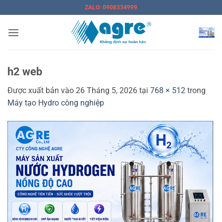
Bỏ
ZALO: 0908334999
qua
nội
dung
h2 web
Được xuất bản vào
26 Tháng 5, 2026
tại
768 × 512
trong
Máy tạo Hydro công nghiệp