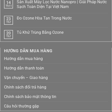
Sản Xuất Máy Lọc Nước Nanopro | Giải Pháp Nước
14
bình
luận
Th11
Sạch Toàn Diện Tại Việt Nam
ở
Xưởng
Không
Sản
có
Đo Ozone Hòa Tan Trong Nước
23
Xuất
bình
Máy
luận
Th7
Không
Lọc
ở
có
Nước
Sản
bình
Tại
Xuất
Tủ Khử Trùng Bằng Ozone
20
luận
TP.HCM
Máy
ở
Th7
NanoPro
Lọc
Không
Đo
–
Nước
có
Ozone
Uy
Nanopro
bình
Hòa
Tín
|
luận
Tan
HƯỚNG DẪN MUA HÀNG
ở
&
Giải
Trong
Tủ
Chất
Pháp
Nước
Khử
Lượng
Nước
Hướng dẫn mua hàng
Trùng
Sạch
Bằng
Toàn
Ozone
Diện
Hướng dẫn thanh toán
Tại
Việt
Nam
Vận chuyển – Giao hàng
Chính sách đổi trả hàng
Chính sách bảo mật thông tin
Câu hỏi thường gặp