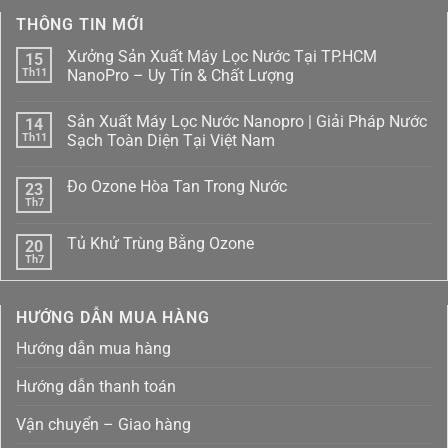
THÔNG TIN MỚI
Xưởng Sản Xuất Máy Lọc Nước Tại TP.HCM
15
Th11
NanoPro – Uy Tín & Chất Lượng
Không
có
Sản Xuất Máy Lọc Nước Nanopro | Giải Pháp Nước
14
bình
luận
Th11
Sạch Toàn Diện Tại Việt Nam
ở
Xưởng
Không
Sản
có
Đo Ozone Hòa Tan Trong Nước
23
Xuất
bình
Máy
luận
Th7
Không
Lọc
ở
có
Nước
Sản
bình
Tại
Xuất
Tủ Khử Trùng Bằng Ozone
20
luận
TP.HCM
Máy
ở
Th7
NanoPro
Lọc
Không
Đo
–
Nước
có
Ozone
Uy
Nanopro
bình
Hòa
Tín
|
luận
Tan
HƯỚNG DẪN MUA HÀNG
ở
&
Giải
Trong
Tủ
Chất
Pháp
Nước
Khử
Lượng
Nước
Hướng dẫn mua hàng
Trùng
Sạch
Bằng
Toàn
Ozone
Diện
Hướng dẫn thanh toán
Tại
Việt
Nam
Vận chuyển – Giao hàng