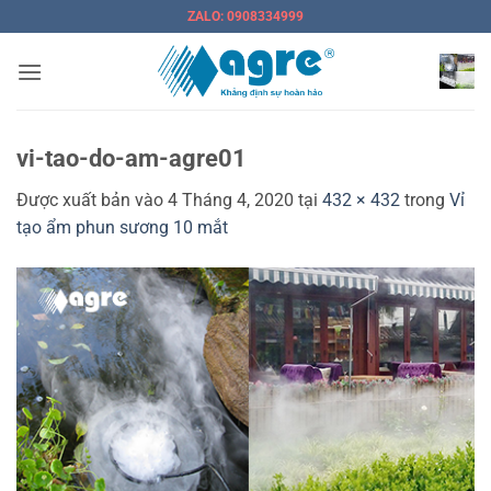
Bỏ
ZALO: 0908334999
qua
nội
dung
vi-tao-do-am-agre01
Được xuất bản vào
4 Tháng 4, 2020
tại
432 × 432
trong
Vỉ
tạo ẩm phun sương 10 mắt