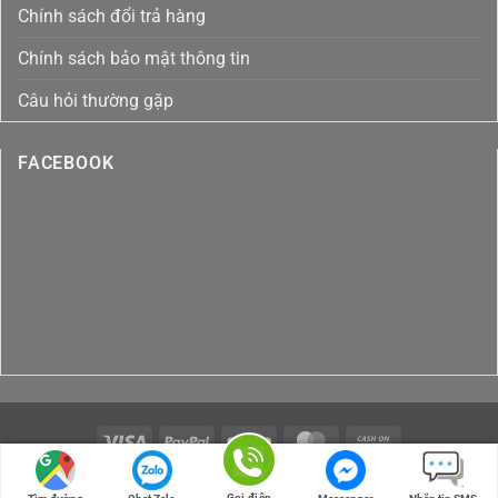
Chính sách đổi trả hàng
Chính sách bảo mật thông tin
Câu hỏi thường gặp
FACEBOOK
Visa
PayPal
Stripe
MasterCard
Cash
On
Copyright 2026 ©
Thiết kế và phát triển bởi
Truong
Delivery
Gọi điện