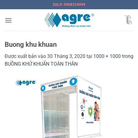
Bỏ
ZALO: 0908334999
qua
nội
dung
Buong khu khuan
Được xuất bản vào
30 Tháng 3, 2020
tại
1000 × 1000
trong
BUỒNG KHỬ KHUẨN TOÀN THÂN