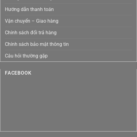
Bằng
Toàn
Ozone
Diện
Hướng dẫn thanh toán
Tại
Việt
Nam
Vận chuyển – Giao hàng
Chính sách đổi trả hàng
Chính sách bảo mật thông tin
Câu hỏi thường gặp
FACEBOOK