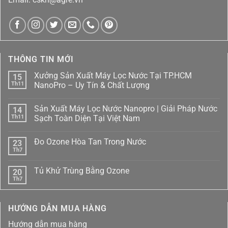
THÔNG TIN MỚI
Xưởng Sản Xuất Máy Lọc Nước Tại TP.HCM
15
Th11
NanoPro – Uy Tín & Chất Lượng
Không
có
Sản Xuất Máy Lọc Nước Nanopro | Giải Pháp Nước
14
bình
luận
Th11
Sạch Toàn Diện Tại Việt Nam
ở
Xưởng
Không
Sản
có
Đo Ozone Hòa Tan Trong Nước
23
Xuất
bình
Máy
luận
Th7
Không
Lọc
ở
có
Nước
Sản
bình
Tại
Xuất
Tủ Khử Trùng Bằng Ozone
20
luận
TP.HCM
Máy
ở
Th7
NanoPro
Lọc
Không
Đo
–
Nước
có
Ozone
Uy
Nanopro
bình
Hòa
Tín
|
luận
Tan
HƯỚNG DẪN MUA HÀNG
ở
&
Giải
Trong
Tủ
Chất
Pháp
Nước
Khử
Lượng
Nước
Hướng dẫn mua hàng
Trùng
Sạch