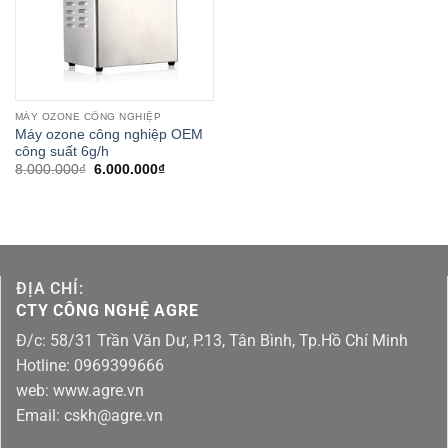
MÁY OZONE CÔNG NGHIỆP
Máy ozone công nghiệp OEM
công suất 6g/h
Giá
Giá
8.000.000
₫
6.000.000
₫
gốc
hiện
là:
tại
8.000.000₫.
là:
6.000.000₫.
ĐỊA CHỈ:
CTY CÔNG NGHỆ AGRE
Đ/c: 58/31 Trần Văn Dư, P.13, Tân Bình, Tp.Hồ Chí Minh
Hotline: 0969399666
web: www.agre.vn
Email: cskh@agre.vn