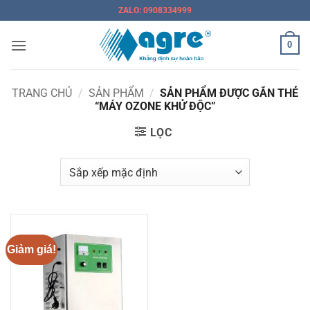
Bỏ
ZALO: 0908334999
qua
nội
0
dung
TRANG CHỦ
/
SẢN PHẨM
/
SẢN PHẨM ĐƯỢC GẮN THẺ
“MÁY OZONE KHỬ ĐỘC”
LỌC
Giảm giá!