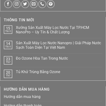
THÔNG TIN MỚI
Xưởng Sản Xuất Máy Lọc Nước Tại TP.HCM
15
Th11
NanoPro – Uy Tín & Chất Lượng
Không
có
Sản Xuất Máy Lọc Nước Nanopro | Giải Pháp Nước
14
bình
luận
Th11
Sạch Toàn Diện Tại Việt Nam
ở
Xưởng
Không
Sản
có
Đo Ozone Hòa Tan Trong Nước
23
Xuất
bình
Máy
luận
Th7
Không
Lọc
ở
có
Nước
Sản
bình
Tại
Xuất
Tủ Khử Trùng Bằng Ozone
20
luận
TP.HCM
Máy
ở
Th7
NanoPro
Lọc
Không
Đo
–
Nước
có
Ozone
Uy
Nanopro
bình
Hòa
Tín
|
luận
Tan
HƯỚNG DẪN MUA HÀNG
ở
&
Giải
Trong
Tủ
Chất
Pháp
Nước
Khử
Lượng
Nước
Hướng dẫn mua hàng
Trùng
Sạch
Bằng
Toàn
Ozone
Diện
Hướng dẫn thanh toán