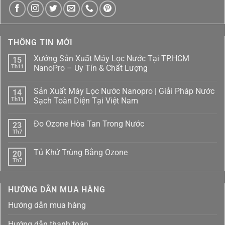
THÔNG TIN MỚI
Xưởng Sản Xuất Máy Lọc Nước Tại TP.HCM
15
Th11
NanoPro – Uy Tín & Chất Lượng
Không
có
Sản Xuất Máy Lọc Nước Nanopro | Giải Pháp Nước
14
bình
luận
Th11
Sạch Toàn Diện Tại Việt Nam
ở
Xưởng
Không
Sản
có
Đo Ozone Hòa Tan Trong Nước
23
Xuất
bình
Máy
luận
Th7
Không
Lọc
ở
có
Nước
Sản
bình
Tại
Xuất
Tủ Khử Trùng Bằng Ozone
20
luận
TP.HCM
Máy
ở
Th7
NanoPro
Lọc
Không
Đo
–
Nước
có
Ozone
Uy
Nanopro
bình
Hòa
Tín
|
luận
Tan
HƯỚNG DẪN MUA HÀNG
ở
&
Giải
Trong
Tủ
Chất
Pháp
Nước
Khử
Lượng
Nước
Hướng dẫn mua hàng
Trùng
Sạch
Bằng
Toàn
Ozone
Diện
Hướng dẫn thanh toán