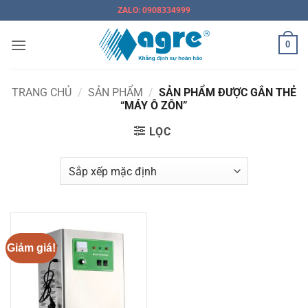
Bỏ
ZALO: 0908334999
qua
nội
0
dung
TRANG CHỦ
/
SẢN PHẨM
/
SẢN PHẨM ĐƯỢC GẮN THẺ
“MÁY Ô ZÔN”
LỌC
Giảm giá!