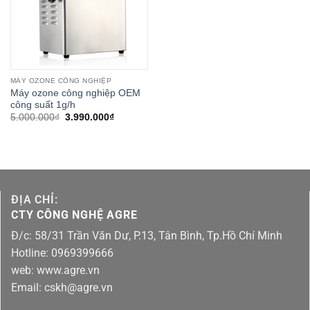
MÁY OZONE CÔNG NGHIỆP
Máy ozone công nghiệp OEM
công suất 1g/h
Giá
Giá
5.000.000
₫
3.990.000
₫
gốc
hiện
là:
tại
5.000.000₫.
là:
3.990.000₫.
ĐỊA CHỈ:
CTY CÔNG NGHỆ AGRE
Đ/c: 58/31 Trần Văn Dư, P.13, Tân Bình, Tp.Hồ Chí Minh
Hotline: 0969399666
web: www.agre.vn
Email: cskh@agre.vn